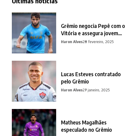
Últimas notícias
Grêmio negocia Pepê com o
Vitória e assegura jovem
promessa em contrapartida
Haron Alves
28 fevereiro, 2025
Lucas Esteves contratado
pelo Grêmio
Haron Alves
27 janeiro, 2025
Matheus Magalhães
especulado no Grêmio