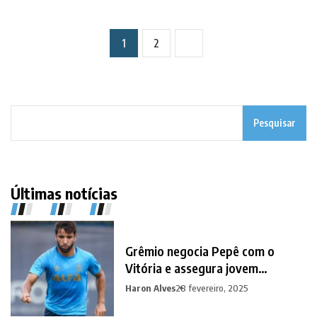
1
2
Pesquisar
Últimas notícias
Grêmio negocia Pepê com o
Vitória e assegura jovem
promessa em contrapartida
Haron Alves
28 fevereiro, 2025