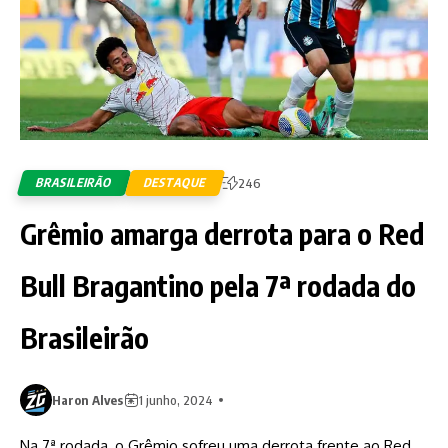
BRASILEIRÃO
DESTAQUE
246
Grêmio amarga derrota para o Red
Bull Bragantino pela 7ª rodada do
Brasileirão
Haron Alves
1 junho, 2024
Na 7ª rodada, o Grêmio sofreu uma derrota frente ao Red