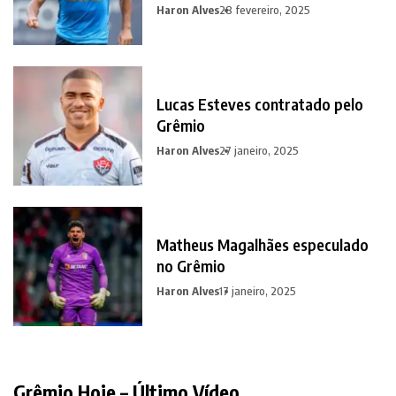
promessa em contrapartida
Haron Alves
28 fevereiro, 2025
Lucas Esteves contratado pelo
Grêmio
Haron Alves
27 janeiro, 2025
Matheus Magalhães especulado
no Grêmio
Haron Alves
17 janeiro, 2025
Grêmio Hoje – Último Vídeo