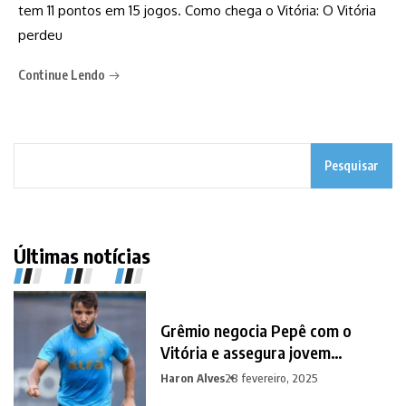
tem 11 pontos em 15 jogos. Como chega o Vitória: O Vitória
perdeu
Continue Lendo
Pesquisar
Últimas notícias
Grêmio negocia Pepê com o
Vitória e assegura jovem
promessa em contrapartida
Haron Alves
28 fevereiro, 2025