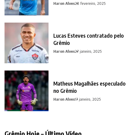
promessa em contrapartida
Haron Alves
28 fevereiro, 2025
Lucas Esteves contratado pelo
Grêmio
Haron Alves
27 janeiro, 2025
Matheus Magalhães especulado
no Grêmio
Haron Alves
17 janeiro, 2025
Grêmio Hoje – Último Vídeo