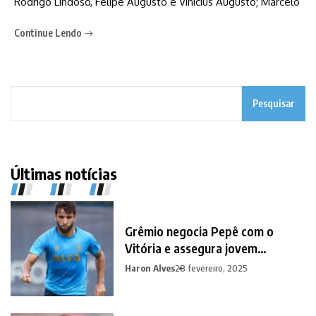
Rodrigo Lindoso, Felipe Augusto e Vinícius Augusto; Marcelo
Continue Lendo
Pesquisar
Últimas notícias
Grêmio negocia Pepê com o
Vitória e assegura jovem
promessa em contrapartida
Haron Alves
28 fevereiro, 2025