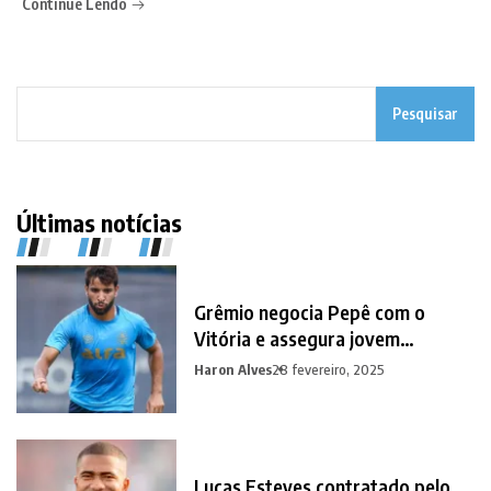
Continue Lendo
Pesquisar
Últimas notícias
Grêmio negocia Pepê com o
Vitória e assegura jovem
promessa em contrapartida
Haron Alves
28 fevereiro, 2025
Lucas Esteves contratado pelo