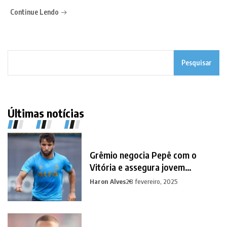
Continue Lendo
Pesquisar
Últimas notícias
Grêmio negocia Pepê com o
Vitória e assegura jovem
promessa em contrapartida
Haron Alves
28 fevereiro, 2025