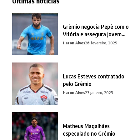
Últimas notícias
Grêmio negocia Pepê com o
Vitória e assegura jovem
promessa em contrapartida
Haron Alves
28 fevereiro, 2025
Lucas Esteves contratado
pelo Grêmio
Haron Alves
27 janeiro, 2025
Matheus Magalhães
especulado no Grêmio