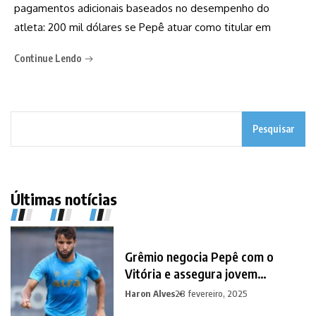
pagamentos adicionais baseados no desempenho do
atleta: 200 mil dólares se Pepê atuar como titular em
Continue Lendo
Pesquisar
Últimas notícias
Grêmio negocia Pepê com o
Vitória e assegura jovem
promessa em contrapartida
Haron Alves
28 fevereiro, 2025