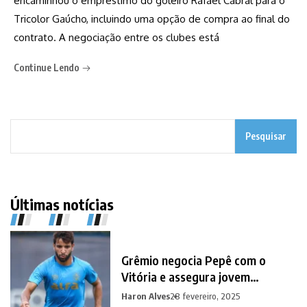
encaminhou o empréstimo do goleiro Rafael Cabral para o
Tricolor Gaúcho, incluindo uma opção de compra ao final do
contrato. A negociação entre os clubes está
Continue Lendo
Pesquisar
Últimas notícias
Grêmio negocia Pepê com o
Vitória e assegura jovem
promessa em contrapartida
Haron Alves
28 fevereiro, 2025