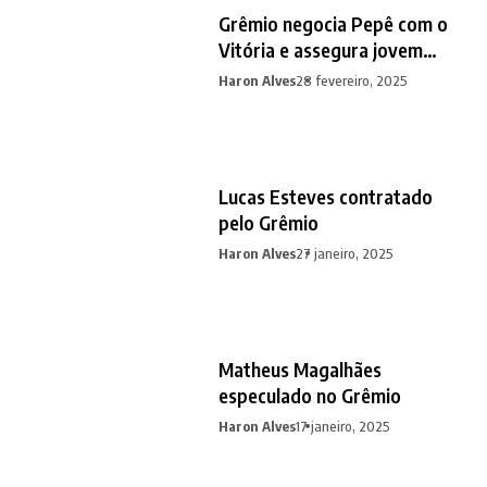
Grêmio negocia Pepê com o
Vitória e assegura jovem
promessa em contrapartida
Haron Alves
28 fevereiro, 2025
Lucas Esteves contratado
pelo Grêmio
Haron Alves
27 janeiro, 2025
Matheus Magalhães
especulado no Grêmio
Haron Alves
17 janeiro, 2025