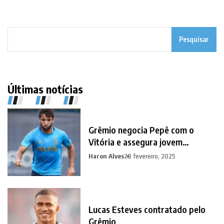
Pesquisar
Últimas notícias
Grêmio negocia Pepê com o
Vitória e assegura jovem
promessa em contrapartida
Haron Alves
28 fevereiro, 2025
Lucas Esteves contratado pelo
Grêmio