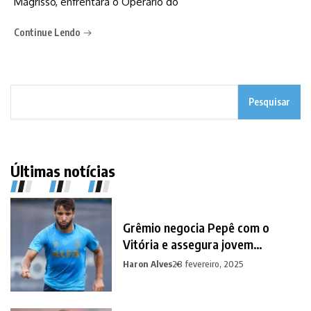
Magrisso, enfrentará o Operário do
Continue Lendo
Pesquisar
Últimas notícias
Grêmio negocia Pepê com o
Vitória e assegura jovem
promessa em contrapartida
Haron Alves
28 fevereiro, 2025