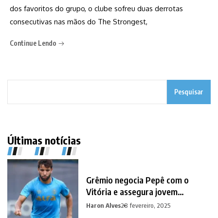
dos favoritos do grupo, o clube sofreu duas derrotas
consecutivas nas mãos do The Strongest,
Continue Lendo
Pesquisar
Últimas notícias
Grêmio negocia Pepê com o
Vitória e assegura jovem
promessa em contrapartida
Haron Alves
28 fevereiro, 2025