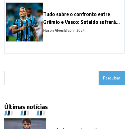
Tudo sobre o confronto entre
Grêmio e Vasco: Soteldo sofrerá
com ambiente hostil diante da
Haron Alves
12 abril, 2024
torcida do Vasco
Pesquisar
Últimas notícias