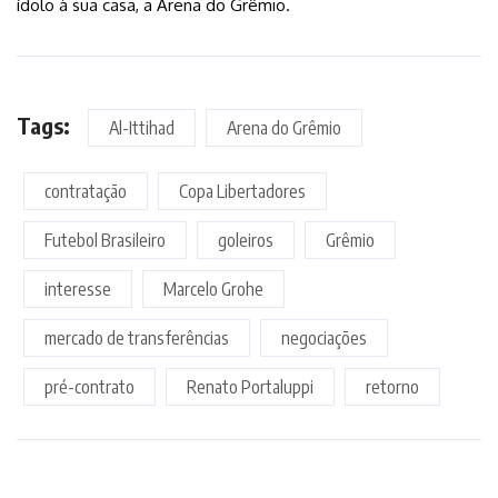
ídolo à sua casa, a Arena do Grêmio.
Tags:
Al-Ittihad
Arena do Grêmio
contratação
Copa Libertadores
Futebol Brasileiro
goleiros
Grêmio
interesse
Marcelo Grohe
mercado de transferências
negociações
pré-contrato
Renato Portaluppi
retorno