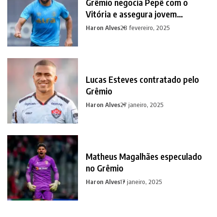
Grêmio negocia Pepê com o
Vitória e assegura jovem
promessa em contrapartida
Haron Alves
28 fevereiro, 2025
Lucas Esteves contratado pelo
Grêmio
Haron Alves
27 janeiro, 2025
Matheus Magalhães especulado
no Grêmio
Haron Alves
17 janeiro, 2025