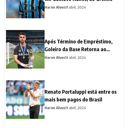
Haron Alves
12 abril, 2024
Após Término de Empréstimo,
Goleiro da Base Retorna ao
Grêmio para Fortalecer o Elenco
Haron Alves
12 abril, 2024
Renato Portaluppi está entre os
mais bem pagos do Brasil
Haron Alves
12 abril, 2024