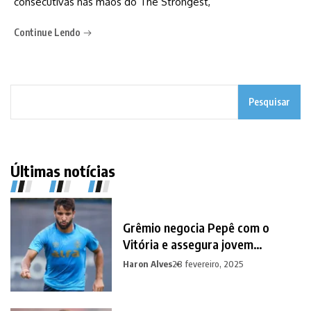
consecutivas nas mãos do The Strongest,
Continue Lendo
Pesquisar
Últimas notícias
Grêmio negocia Pepê com o
Vitória e assegura jovem
promessa em contrapartida
Haron Alves
28 fevereiro, 2025