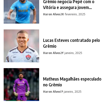
Grêmio negocia Pepê com o
Vitória e assegura jovem
promessa em contrapartida
Haron Alves
28 fevereiro, 2025
Lucas Esteves contratado pelo
Grêmio
Haron Alves
27 janeiro, 2025
Matheus Magalhães especulado
no Grêmio
Haron Alves
17 janeiro, 2025