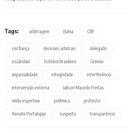
Tags:
arbitragem
Bahia
CBF
confiança
decisões arbitrais
delegado
escândalo
Futebol Brasileiro
Grêmio
imparcialidade
integridade
interferência
intervenção externa
Jailson Macedo Freitas
mídia esportiva
polêmica
protesto
Renato Portaluppi
suspeita
transparência