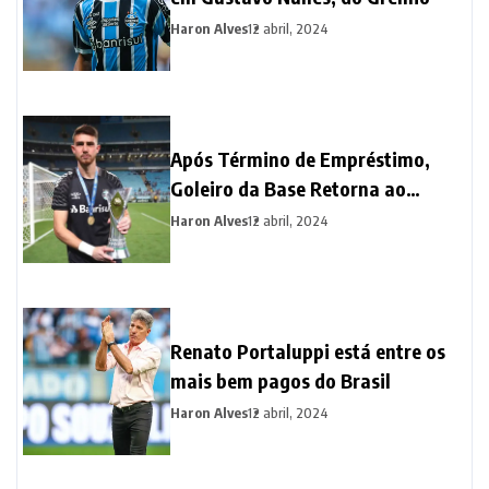
Haron Alves
12 abril, 2024
Após Término de Empréstimo,
Goleiro da Base Retorna ao
Grêmio para Fortalecer o Elenco
Haron Alves
12 abril, 2024
Renato Portaluppi está entre os
mais bem pagos do Brasil
Haron Alves
12 abril, 2024