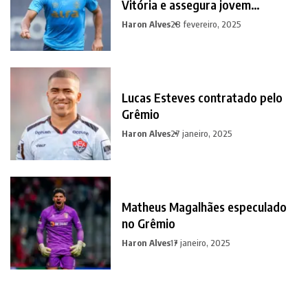
Vitória e assegura jovem
promessa em contrapartida
Haron Alves
28 fevereiro, 2025
Lucas Esteves contratado pelo
Grêmio
Haron Alves
27 janeiro, 2025
Matheus Magalhães especulado
no Grêmio
Haron Alves
17 janeiro, 2025