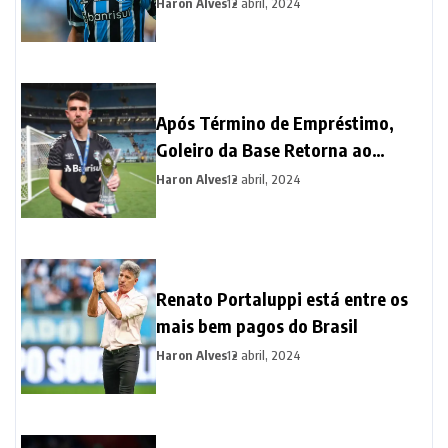
Haron Alves
12 abril, 2024
Após Término de Empréstimo,
Goleiro da Base Retorna ao
Grêmio para Fortalecer o Elenco
Haron Alves
12 abril, 2024
Renato Portaluppi está entre os
mais bem pagos do Brasil
Haron Alves
12 abril, 2024