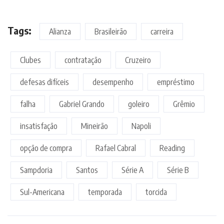
Tags:
Alianza
Brasileirão
carreira
Clubes
contratação
Cruzeiro
defesas difíceis
desempenho
empréstimo
falha
Gabriel Grando
goleiro
Grêmio
insatisfação
Mineirão
Napoli
opção de compra
Rafael Cabral
Reading
Sampdoria
Santos
Série A
Série B
Sul-Americana
temporada
torcida