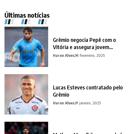
Últimas notícias
Grêmio negocia Pepê com o
Vitória e assegura jovem
promessa em contrapartida
Haron Alves
28 fevereiro, 2025
Lucas Esteves contratado pelo
Grêmio
Haron Alves
27 janeiro, 2025