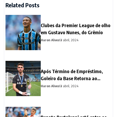
Related Posts
Clubes da Premier League de olho
em Gustavo Nunes, do Grêmio
Haron Alves
12 abril, 2024
Após Término de Empréstimo,
Goleiro da Base Retorna ao
Grêmio para Fortalecer o Elenco
Haron Alves
12 abril, 2024